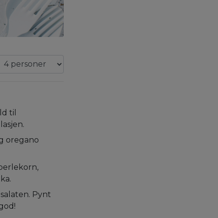
d til
lasjen.
 og oregano
 perlekorn,
ika.
salaten. Pynt
god!