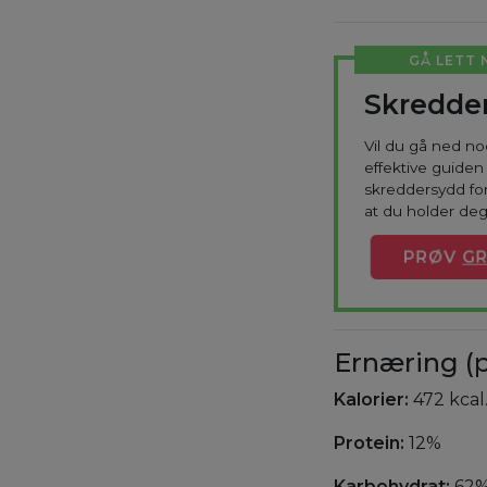
GÅ LETT 
Skredder
Vil du gå ned n
effektive guiden 
skreddersydd for
at du holder deg
PRØV
GR
Ernæring (p
Kalorier:
472 kcal
Protein:
12%
Karbohydrat:
62