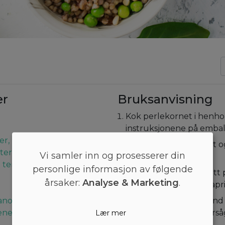
er
Bruksanvisning
Kok perlekornet i henhol
instruksjonene på embal
er, blancherte
Visp olje, sitronsaft, salt
ter
Vi samler inn og prosesserer din
sammen i en bolle.
i terninger
personlige informasjon av følgende
Ta en ny bolle og tilsett
årsaker:
Analyse & Marketing
.
spinat, alle erter og papr
ano
Hell dressingen og vend 
ene
med pinjekjerner. Værså
Lær mer