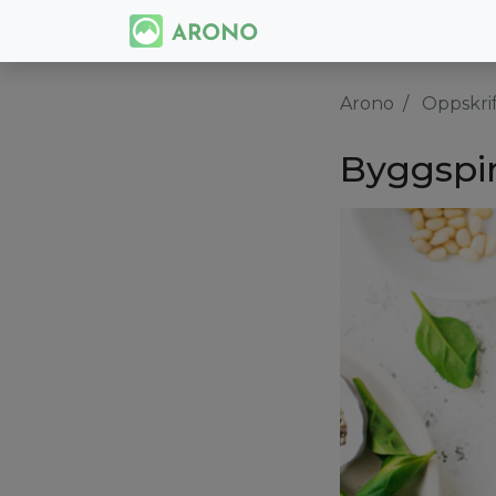
Arono
Oppskri
Byggspi