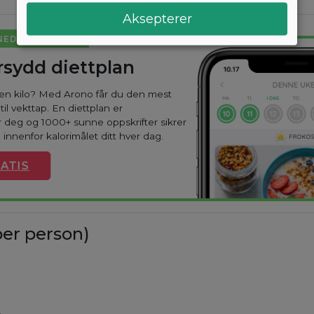
Aksepterer
NED I VEKT
sydd diettplan
oen kilo? Med Arono får du den mest
til vekttap. En diettplan er
 deg og 1000+ sunne oppskrifter sikrer
 innenfor kalorimålet ditt hver dag.
ATIS
er person)
.
%