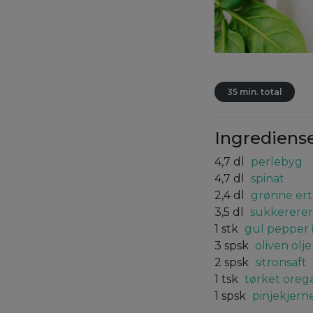
35 min. total
Ingrediens
4,7
dl
perlebyg
4,7
dl
spinat
2,4
dl
grønne ert
3,5
dl
sukkererer
1
stk
gul pepper 
3
spsk
oliven olje
2
spsk
sitronsaft
1
tsk
tørket oreg
1
spsk
pinjekjern