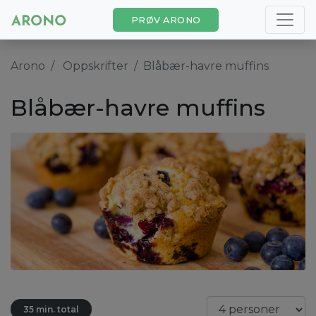
PRØV ARONO
Arono
Oppskrifter
Blåbær-havre muffins
Blåbær-havre muffins
35 min. total