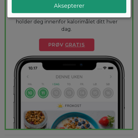
Aksepterer
diettplan er skreddersydd for deg og
1000+ sunne oppskrifter sikrer at du
holder deg innenfor kalorimålet ditt hver
dag.
PRØV
GRATIS