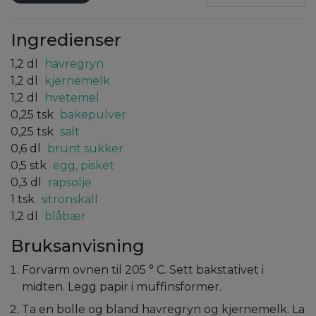
Ingredienser
1,2
dl
havregryn
1,2
dl
kjernemelk
1,2
dl
hvetemel
0,25
tsk
bakepulver
0,25
tsk
salt
0,6
dl
brunt sukker
0,5
stk
egg, pisket
0,3
dl
rapsolje
1
tsk
sitronskall
1,2
dl
blåbær
Bruksanvisning
Forvarm ovnen til 205 ° C. Sett bakstativet i
midten. Legg papir i muffinsformer.
Ta en bolle og bland havregryn og kjernemelk. La