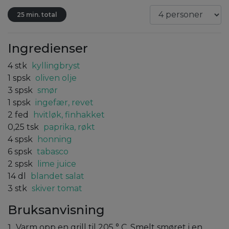
25 min. total
Ingredienser
4
stk
kyllingbryst
1
spsk
oliven olje
3
spsk
smør
1
spsk
ingefær, revet
2
fed
hvitløk, finhakket
0,25
tsk
paprika, røkt
4
spsk
honning
6
spsk
tabasco
2
spsk
lime juice
14
dl
blandet salat
3
stk
skiver tomat
Bruksanvisning
Varm opp en grill til 205 ° C. Smelt smøret i en