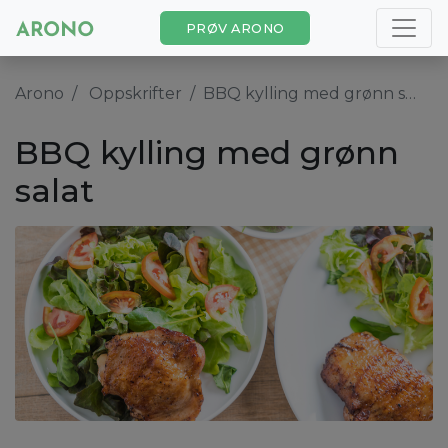
PRØV ARONO
Arono
Oppskrifter
BBQ kylling med grønn salat
BBQ kylling med grønn
salat