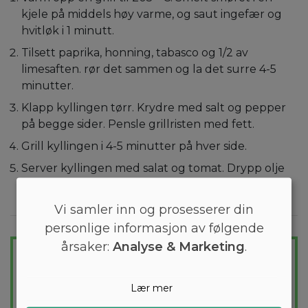
kjele på middels høy varme, og saut ingefær og
hvitløk i 1 minutt.
Tilsett paprika, honning, tabasco og 1/2 av
limesaften. rør det sammen og la det surre 4-5
minutter.
Klapp kyllingen tørr. Krydre med salt og pepper
på begge sider. Pensle grillristen med fett.
Grill kyllingen i 4-5 minutter på hver side.
Server kyllingen med salat og tomat. Drypp olje
og den resterende limesaften over. Værsågod!
Vi samler inn og prosesserer din
personlige informasjon av følgende
GÅ LETT NED I VEKT
årsaker:
Analyse & Marketing
.
Skreddersydd diettplan
Lær mer
Vil du gå ned noen kilo? Med Arono får du