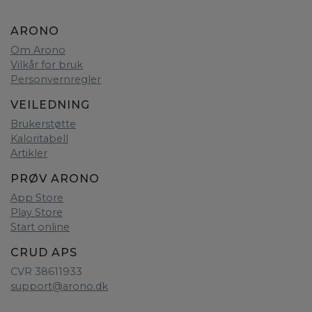
ARONO
Om Arono
Vilkår for bruk
Personvernregler
VEILEDNING
Brukerstøtte
Kaloritabell
Artikler
PRØV ARONO
App Store
Play Store
Start online
CRUD APS
CVR 38611933
support@arono.dk