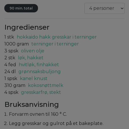
90 min. total
Ingredienser
1
stk
hokkaido hakk gresskar i terninger
1000
gram
terninger i terninger
3
spsk
oliven olje
2
stk
løk, hakket
4
fed
hvitløk, finhakket
24
dl
grønnsaksbuljong
1
spsk
kanel knust
310
gram
kokosnøttmelk
4
spsk
gresskarfrø, stekt
Bruksanvisning
Forvarm ovnen til 160 ° C.
Legg gresskar og gulrot på et bakeplate.