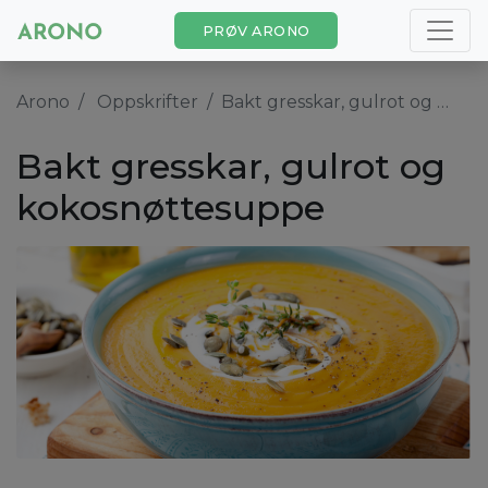
PRØV ARONO
Arono
Oppskrifter
Bakt gresskar, gulrot og kokosnøttesuppe
Bakt gresskar, gulrot og
kokosnøttesuppe