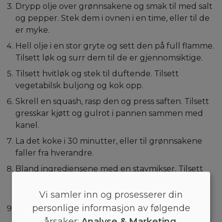
Drypp olje over grønnsakene og smak til med salt
og pepper. Stek dem i ovnen i en time, eller til de
er myke.
Hell olje i en stor gryte og sett den på full flamme.
Tilsett løk og surr dem til de er gjennomsiktige.
Tilsett hvitløk og stek til duftende. Tilsett
vegetabilsk buljong og kok opp.
Skrell en squash, rasp den og press saften. Tilsett
gresskar kjøtt og gulrot i pannen sammen med
kanel.
La det koke i 30 minutter, eller til grønnsakene
faller fra hverandre.
Bland ingrediensene med en stavmikser. Tilsett
kokosmelk og bland til det er jevnt. Krydre med
krydder.
Vi samler inn og prosesserer din
personlige informasjon av følgende
Server pyntet med gresskarfrø og et dryss svart
pepper.
årsaker:
Analyse & Marketing
.