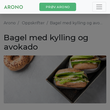
PRØV ARONO
Arono
Oppskrifter
Bagel med kylling og avokado
Bagel med kylling og
avokado