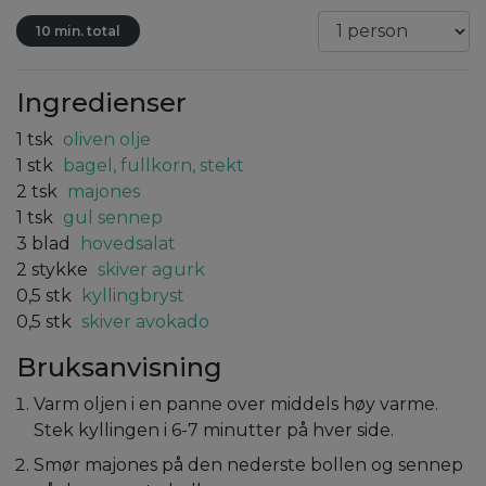
10 min. total
Ingredienser
1
tsk
oliven olje
1
stk
bagel, fullkorn, stekt
2
tsk
majones
1
tsk
gul sennep
3
blad
hovedsalat
2
stykke
skiver agurk
0,5
stk
kyllingbryst
0,5
stk
skiver avokado
Bruksanvisning
Varm oljen i en panne over middels høy varme.
Stek kyllingen i 6-7 minutter på hver side.
Smør majones på den nederste bollen og sennep