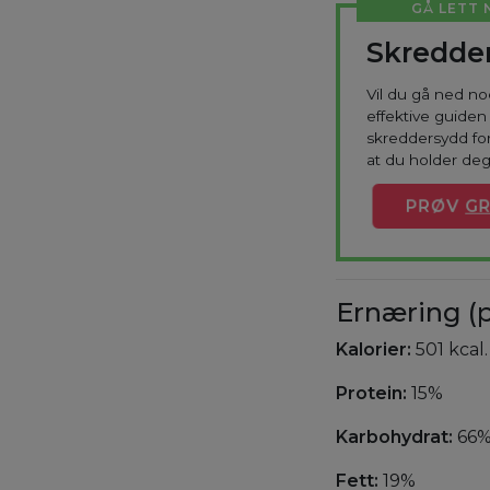
GÅ LETT 
Skredder
Vil du gå ned n
effektive guiden 
skreddersydd for
at du holder deg
PRØV
GR
Ernæring (p
Kalorier:
501 kcal.
Protein:
15%
Karbohydrat:
66
Fett:
19%