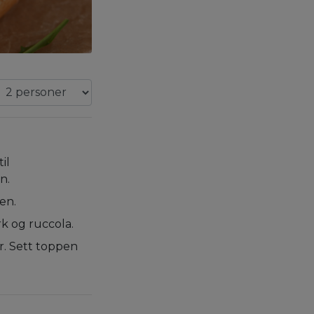
il
n.
en.
rk og ruccola.
r. Sett toppen