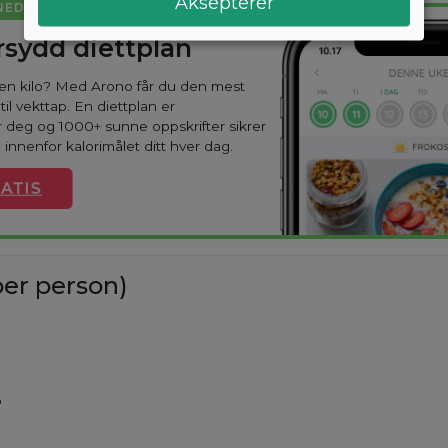
Aksepterer
NED I VEKT
sydd diettplan
oen kilo? Med Arono får du den mest
til vekttap. En diettplan er
 deg og 1000+ sunne oppskrifter sikrer
 innenfor kalorimålet ditt hver dag.
ATIS
er person)
%