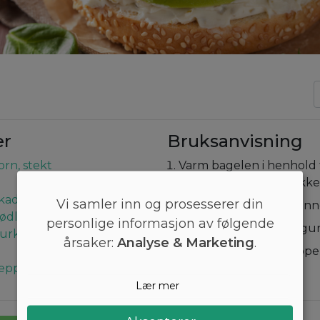
er
Bruksanvisning
orn, stekt
Varm bagelen i henhold t
instruksjonene på pakke
okado
Vi samler inn og prosesserer din
Fordel kremost på bunn
rødløk
personlige informasjon av følgende
Tilsett løk, avokado, agu
gurk
årsaker:
Analyse & Marketing
.
Dryss over salt og peppe
pepper
på. Værsågod!
Lær mer