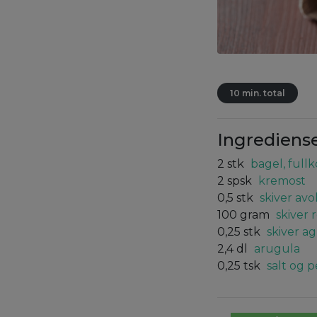
10 min. total
Ingrediens
2
stk
bagel, fullk
2
spsk
kremost
0,5
stk
skiver av
100
gram
skiver 
0,25
stk
skiver a
2,4
dl
arugula
0,25
tsk
salt og 