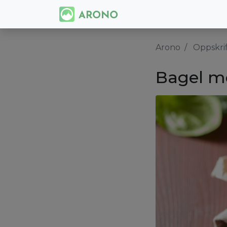
Arono
Oppskri
Bagel m