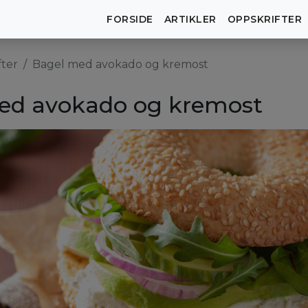
FORSIDE
ARTIKLER
OPPSKRIFTER
fter
Bagel med avokado og kremost
ed avokado og kremost