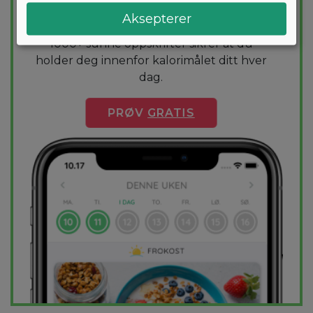
den mest effektive guiden til vekttap. En
Aksepterer
diettplan er skreddersydd for deg og
1000+ sunne oppskrifter sikrer at du
holder deg innenfor kalorimålet ditt hver
dag.
PRØV
GRATIS