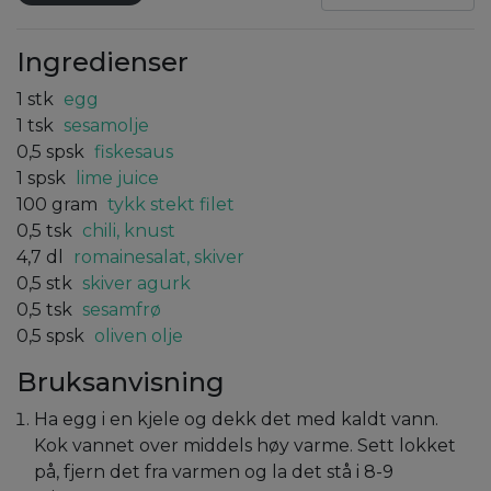
Ingredienser
1
stk
egg
1
tsk
sesamolje
0,5
spsk
fiskesaus
1
spsk
lime juice
100
gram
tykk stekt filet
0,5
tsk
chili, knust
4,7
dl
romainesalat, skiver
0,5
stk
skiver agurk
0,5
tsk
sesamfrø
0,5
spsk
oliven olje
Bruksanvisning
Ha egg i en kjele og dekk det med kaldt vann.
Kok vannet over middels høy varme. Sett lokket
på, fjern det fra varmen og la det stå i 8-9