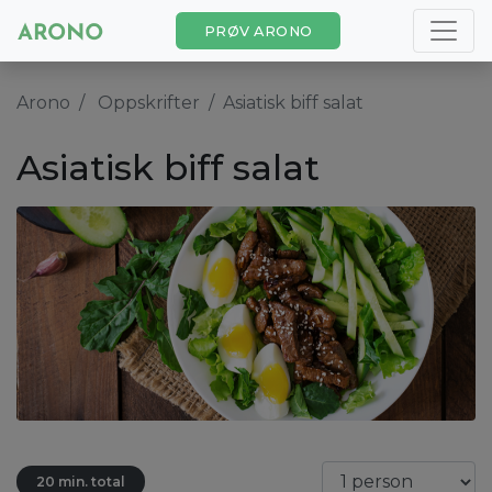
PRØV ARONO
Arono
Oppskrifter
Asiatisk biff salat
Asiatisk biff salat
20 min. total