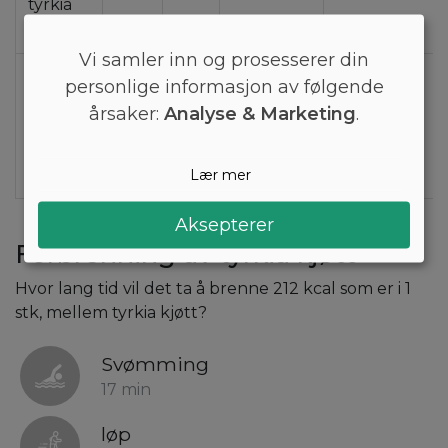
tyrkia
kjøtt
Vi samler inn og prosesserer din
1 stk,
210
890
43
0
personlige informasjon av følgende
mellem
årsaker:
Analyse & Marketing
.
tyrkia
kjøtt
(200g)
Lær mer
Aksepterer
Forbrenning av tyrkia kjøtt
Hvor lang tid vil det ta å brenne 212 kcal som er i 1
stk, mellem tyrkia kjøtt?
Svømming
17 min
løp