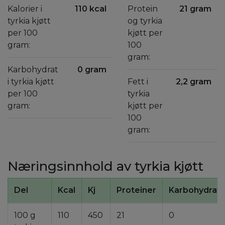
Kalorier i
110 kcal
Protein
21 gram
tyrkia kjøtt
og tyrkia
per 100
kjøtt per
gram:
100
gram:
Karbohydrat
0 gram
i tyrkia kjøtt
Fett i
2,2 gram
per 100
tyrkia
gram:
kjøtt per
100
gram:
Næringsinnhold av tyrkia kjøtt
Del
Kcal
Kj
Proteiner
Karbohydrate
100 g
110
450
21
0