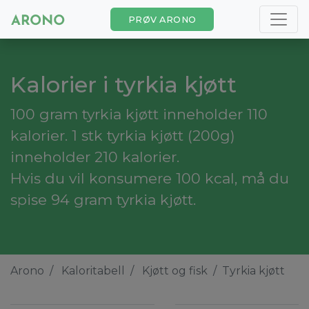
PRØV ARONO
Kalorier i tyrkia kjøtt
100 gram tyrkia kjøtt inneholder 110
kalorier. 1 stk tyrkia kjøtt (200g)
inneholder 210 kalorier.
Hvis du vil konsumere 100 kcal, må du
spise 94 gram tyrkia kjøtt.
Arono
Kaloritabell
Kjøtt og fisk
Tyrkia kjøtt