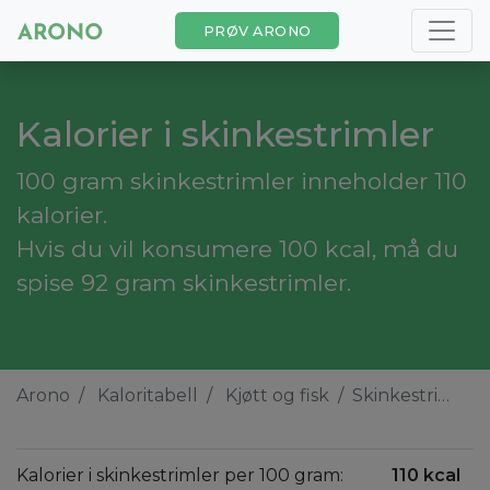
PRØV ARONO
Kalorier i skinkestrimler
100 gram skinkestrimler inneholder 110
kalorier.
Hvis du vil konsumere 100 kcal, må du
spise 92 gram skinkestrimler.
Arono
Kaloritabell
Kjøtt og fisk
Skinkestrimler
Kalorier i skinkestrimler per 100 gram:
110 kcal