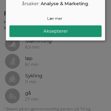
årsaker:
Analyse & Marketing
.
Forbrenning av skinkestrimler
Lær mer
Hvor lang tid vil det ta å brenne 109 kcal som er i
100 gram skinkestrimler?
Aksepterer
Svømming
8,9 min
løp
8,1 min
Sykling
11 min
gå
27 min
* Basert på en gjennomsnittlig person på 70 kg.