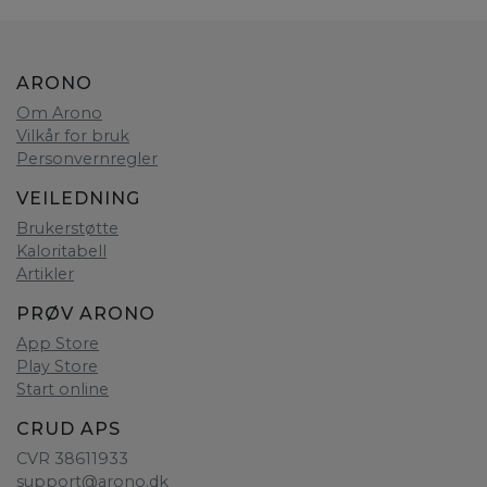
ARONO
Om Arono
Vilkår for bruk
Personvernregler
VEILEDNING
Brukerstøtte
Kaloritabell
Artikler
PRØV ARONO
App Store
Play Store
Start online
CRUD APS
CVR 38611933
support@arono.dk