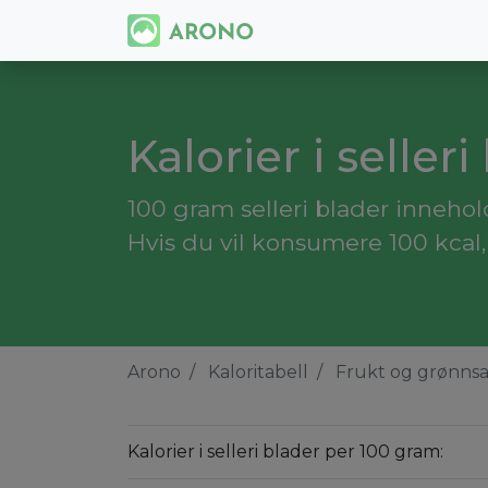
Kalorier i selleri
100 gram selleri blader inneholde
Hvis du vil konsumere 100 kcal,
Arono
Kaloritabell
Frukt og grønns
Kalorier i selleri blader per 100 gram: