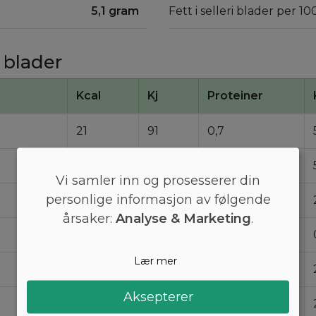
5,1 gram
Fett i selleri blader per 1
 blader
Kcal
Kj
Proteiner
21
91
0,7
21
90
0,69
Vi samler inn og prosesserer din
personlige informasjon av følgende
8,4
36
0,28
årsaker:
Analyse & Marketing
.
0,44
1,9
0,015
Lær mer
8,6
37
0,29
Aksepterer
8,4
36
0,28