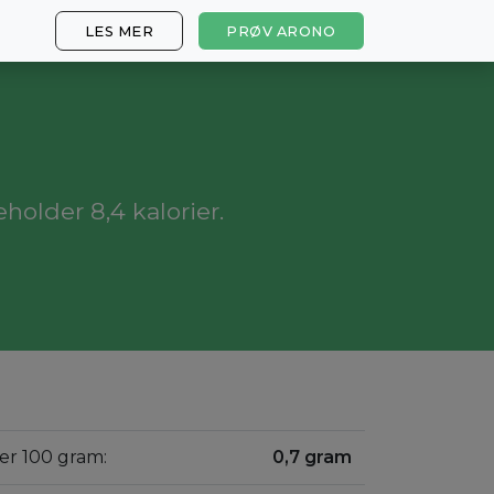
LES MER
PRØV ARONO
eholder 8,4 kalorier.
per 100 gram:
0,7 gram