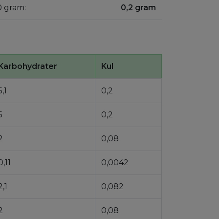
00 gram:
0,2 gram
Karbohydrater
Kul
5,1
0,2
5
0,2
2
0,08
0,11
0,0042
2,1
0,082
2
0,08