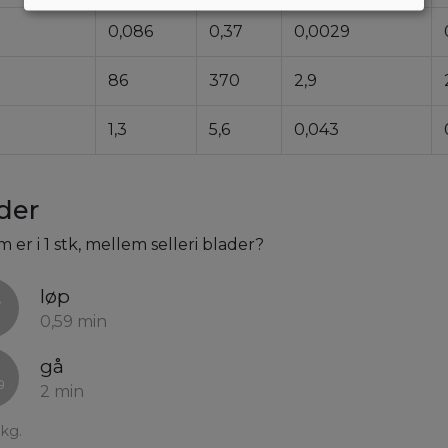
0,086
0,37
0,0029
86
370
2,9
1,3
5,6
0,043
ader
m er i 1 stk, mellem selleri blader?
løp
0,59 min
gå
2 min
kg.