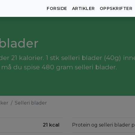
FORSIDE
ARTIKLER
OPPSKRIFTER
 blader
r 21 kalorier. 1 stk selleri blader (40g) inn
 må du spise 480 gram selleri blader.
aker
Selleri blader
21 kcal
Protein og selleri blader 