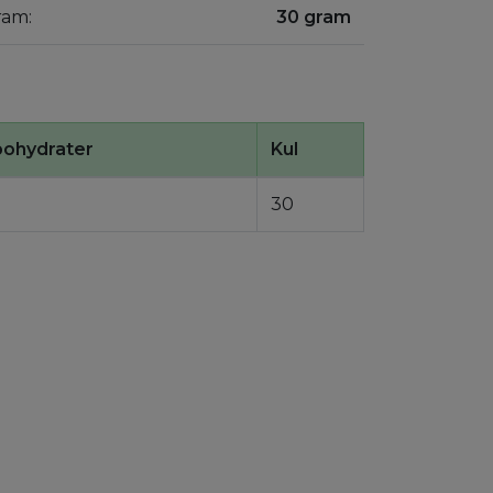
ram:
30 gram
bohydrater
Kul
30