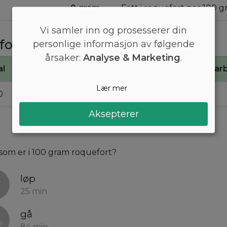
0 gram
Fett i roquefort per 100 g
Vi samler inn og prosesserer din
fort
personlige informasjon av følgende
årsaker:
Analyse & Marketing
.
al
Kj
Proteiner
Kar
Lær mer
0
1400
19
0
Aksepterer
l som er i 100 gram roquefort?
løp
25 min
gå
84 min