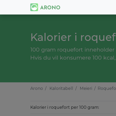
Kalorier i roquef
100 gram roquefort inneholder 
Hvis du vil konsumere 100 kcal
Arono
Kaloritabell
Meieri
Roquefo
Kalorier i roquefort per 100 gram: