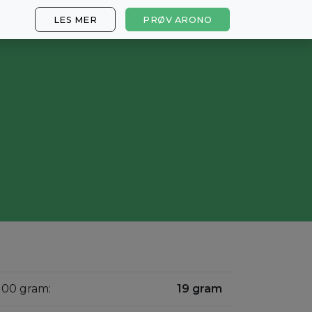
LES MER
PRØV ARONO
100 gram:
19 gram