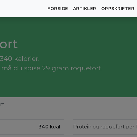
FORSIDE
ARTIKLER
OPPSKRIFTER
ort
340 kalorier.
, må du spise 29 gram roquefort.
rt
340 kcal
Protein og roquefort per 