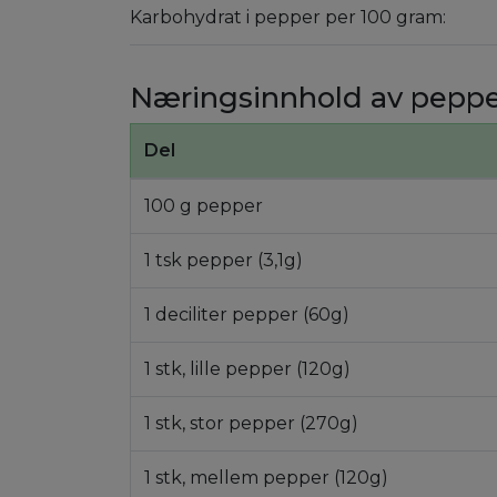
Karbohydrat i pepper per 100 gram:
Næringsinnhold av pepp
Del
100 g pepper
1 tsk pepper (3,1g)
1 deciliter pepper (60g)
1 stk, lille pepper (120g)
1 stk, stor pepper (270g)
1 stk, mellem pepper (120g)