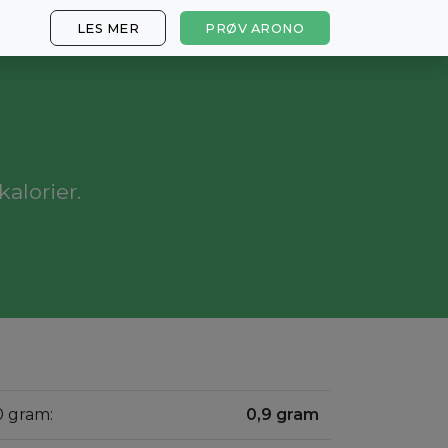
LES MER
PRØV ARONO
alorier.
0 gram:
0,9 gram