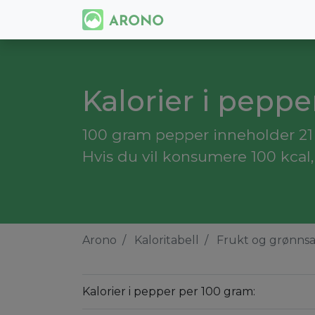
Kalorier i peppe
100 gram pepper inneholder 21 k
Hvis du vil konsumere 100 kcal
Arono
Kaloritabell
Frukt og grønns
Kalorier i pepper per 100 gram: