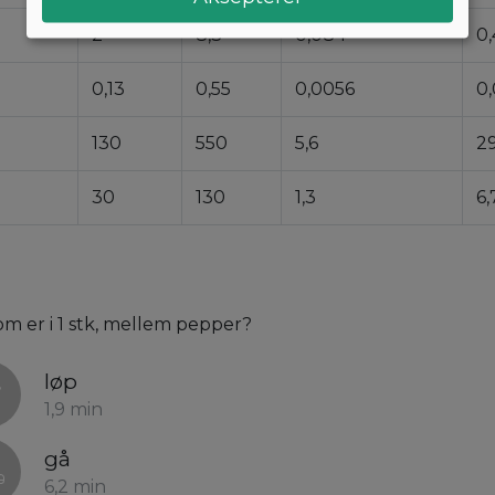
2
8,3
0,084
0,
0,13
0,55
0,0056
0
130
550
5,6
2
30
130
1,3
6,
som er i 1 stk, mellem pepper?
løp
1,9 min
gå
6,2 min