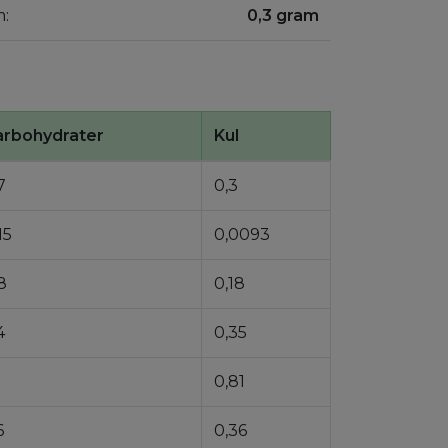
m:
0,3 gram
arbohydrater
Kul
7
0,3
15
0,0093
8
0,18
4
0,35
0,81
6
0,36