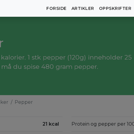
FORSIDE
ARTIKLER
OPPSKRIFTER
r
alorier. 1 stk pepper (120g) inneholder 25 k
, må du spise 480 gram pepper.
aker
Pepper
21 kcal
Protein og pepper per 10