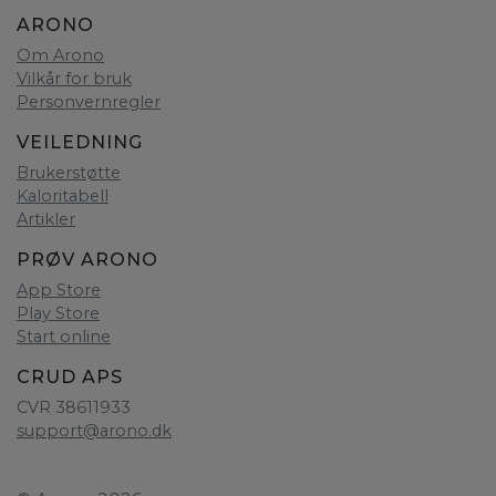
ARONO
Om Arono
Vilkår for bruk
Personvernregler
VEILEDNING
Brukerstøtte
Kaloritabell
Artikler
PRØV ARONO
App Store
Play Store
Start online
CRUD APS
CVR 38611933
support@arono.dk