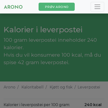
PRØV ARONO
Kalorier i leverpostei
100 gram leverpostei inneholder 240
kalorier.
Hvis du vil konsumere 100 kcal, må du
spise 42 gram leverpostei.
Arono
Kaloritabell
Kjøtt og fisk
Leverpostei
Kalorier i leverpostei per 100 gram:
240 kcal