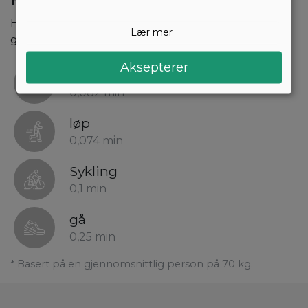
Hvor lang tid vil det ta å brenne 1 kcal som er i 100
Lær mer
gram kaffe?
Aksepterer
Svømming
0,082 min
løp
0,074 min
Sykling
0,1 min
gå
0,25 min
* Basert på en gjennomsnittlig person på 70 kg.