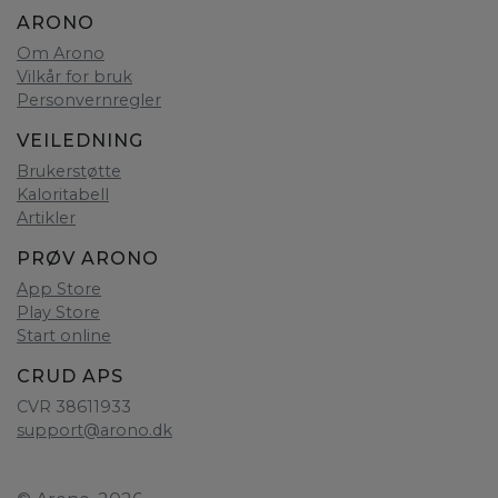
ARONO
Om Arono
Vilkår for bruk
Personvernregler
VEILEDNING
Brukerstøtte
Kaloritabell
Artikler
PRØV ARONO
App Store
Play Store
Start online
CRUD APS
CVR 38611933
support@arono.dk