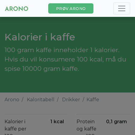
PRØV ARONO
Kalorier i kaffe
100 gram kaffe inneholder 1 kalorier.
Hvis du vil konsumere 100 kcal, må du
spise 10000 gram kaffe.
Arono
Kaloritabell
Drikker
Kaffe
Kalorier i
1 kcal
Protein
0,1 gram
kaffe per
og kaffe