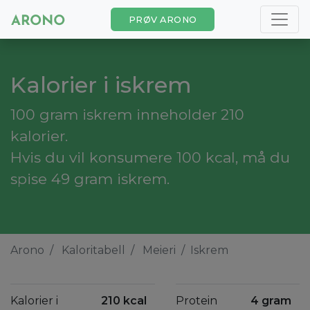
PRØV ARONO
Kalorier i iskrem
100 gram iskrem inneholder 210
kalorier.
Hvis du vil konsumere 100 kcal, må du
spise 49 gram iskrem.
Arono
Kaloritabell
Meieri
Iskrem
Kalorier i
210 kcal
Protein
4 gram