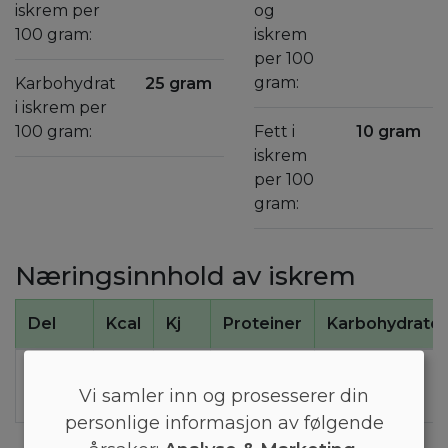
iskrem per
og
100 gram:
iskrem
per 100
gram:
Karbohydrat
25 gram
i iskrem per
100 gram:
Fett i
10 gram
iskrem
per 100
gram:
Næringsinnhold av iskrem
Del
Kcal
Kj
Proteiner
Karbohydrater
100 g
210
870
4
25
Vi samler inn og prosesserer din
iskrem
personlige informasjon av følgende