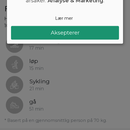
årsaker:
Analyse & Marketing
.
Forbrenning av iskrem
Lær mer
Hvor lang tid vil det ta å brenne 206 kcal som er i
100 gram iskrem?
Aksepterer
Svømming
17 min
løp
15 min
Sykling
21 min
gå
51 min
* Basert på en gjennomsnittlig person på 70 kg.