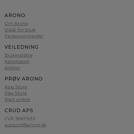
ARONO
Om Arono
Vilkår for bruk
Personvernregler
VEILEDNING
Brukerstøtte
Kaloritabell
Artikler
PRØV ARONO
App Store
Play Store
Start online
CRUD APS
CVR 38611933
support@arono.dk