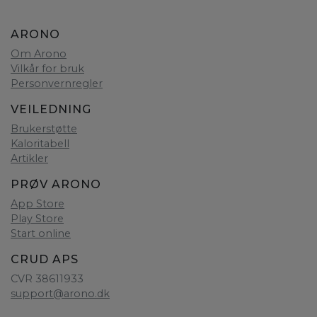
ARONO
Om Arono
Vilkår for bruk
Personvernregler
VEILEDNING
Brukerstøtte
Kaloritabell
Artikler
PRØV ARONO
App Store
Play Store
Start online
CRUD APS
CVR 38611933
support@arono.dk