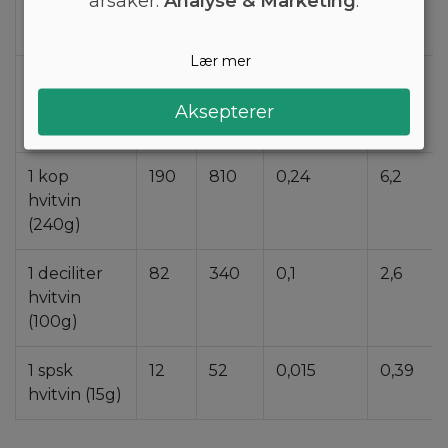
årsaker:
Analyse & Marketing
.
milliliter(ml)
hvitvin (1g)
Lær mer
1 liter
820
3400
1
26
hvitvin
Aksepterer
(1000g)
1 kop
190
810
0,24
6,2
hvitvin
(240g)
1 deciliter
82
340
0,1
2,6
hvitvin
(100g)
1 spsk
12
52
0,015
0,39
hvitvin (15g)