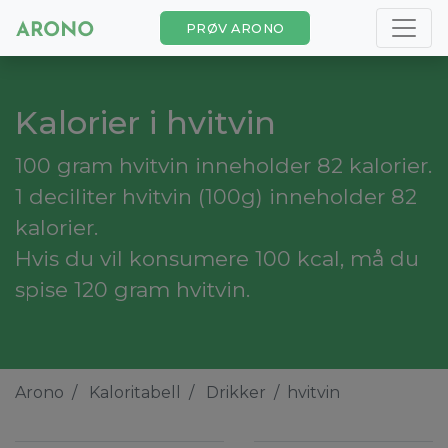
PRØV ARONO
Kalorier i hvitvin
100 gram hvitvin inneholder 82 kalorier.
1 deciliter hvitvin (100g) inneholder 82
kalorier.
Hvis du vil konsumere 100 kcal, må du
spise 120 gram hvitvin.
Arono
Kaloritabell
Drikker
hvitvin