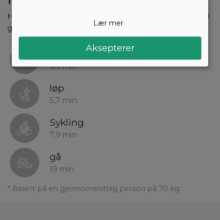
Hvor lang tid vil det ta å brenne 77 kcal som er i 100
Lær mer
gram figner?
Aksepterer
Svømming
6,3 min
løp
5,7 min
Sykling
7,9 min
gå
19 min
* Basert på en gjennomsnittlig person på 70 kg.