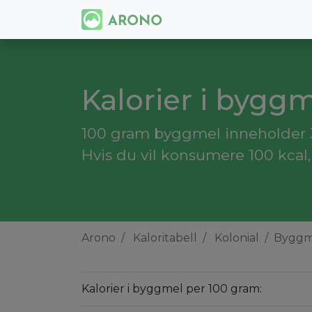
Kalorier i bygg
100 gram byggmel inneholder 3
Hvis du vil konsumere 100 kcal
Arono
Kaloritabell
Kolonial
Byggm
Kalorier i byggmel per 100 gram: