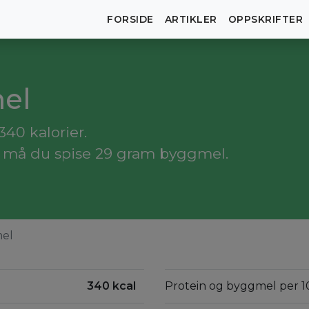
FORSIDE
ARTIKLER
OPPSKRIFTER
mel
40 kalorier.
, må du spise 29 gram byggmel.
el
340 kcal
Protein og byggmel per 1