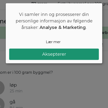
72 gram
Fett i byggmel per 100 gr
Vi samler inn og prosesserer din
mel
personlige informasjon av følgende
årsaker:
Analyse & Marketing
.
Kj
Proteiner
Karb
Lær mer
1400
9,2
72
Aksepterer
l som er i 100 gram byggmel?
løp
25 min
gå
84 min