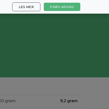
LES MER
PRØV ARONO
00 gram:
9,2 gram