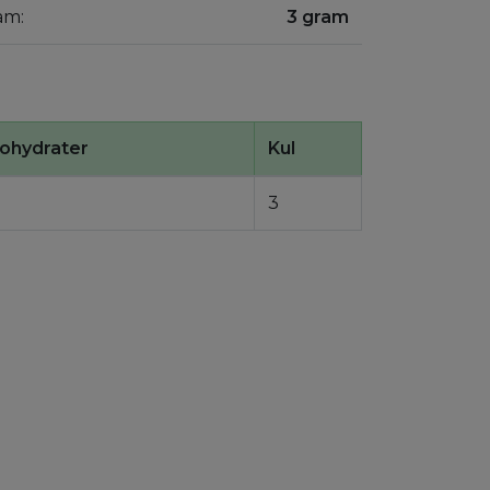
am:
3 gram
ohydrater
Kul
3