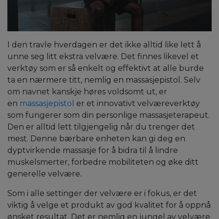
I den travle hverdagen er det ikke alltid like lett å
unne seg litt ekstra velvære. Det finnes likevel et
verktøy som er så enkelt og effektivt at alle burde
ta en nærmere titt, nemlig en massasjepistol. Selv
om navnet kanskje høres voldsomt ut, er
en
massasjepistol
er et innovativt velværeverktøy
som fungerer som din personlige massasjeterapeut.
Den er alltid lett tilgjengelig når du trenger det
mest. Denne bærbare enheten kan gi deg en
dyptvirkende massasje for å bidra til å lindre
muskelsmerter, forbedre mobiliteten og øke ditt
generelle velvære.
Som i alle settinger der velvære er i fokus, er det
viktig å velge et produkt av god kvalitet for å oppnå
ønsket resultat. Det er nemlig en jungel av velvære