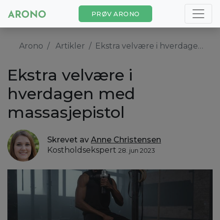
PRØV ARONO
Arono
Artikler
Ekstra velvære i hverdagen med massasjepistol
Ekstra velvære i
hverdagen med
massasjepistol
Skrevet av
Anne Christensen
Kostholdsekspert
28. jun 2023