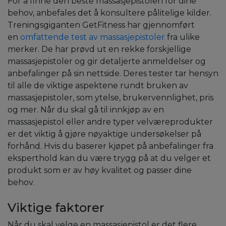
For å finne den beste massasjepistolen for dine
behov, anbefales det å konsultere pålitelige kilder.
Treningsgiganten GetFitness har gjennomført
en
omfattende test av massasjepistoler
fra ulike
merker. De har prøvd ut en rekke forskjellige
massasjepistoler og gir detaljerte anmeldelser og
anbefalinger på sin nettside. Deres tester tar hensyn
til alle de viktige aspektene rundt bruken av
massasjepistoler, som ytelse, brukervennlighet, pris
og mer. Når du skal gå til innkjøp av en
massasjepistol eller andre typer velværeprodukter
er det viktig å gjøre nøyaktige undersøkelser på
forhånd. Hvis du baserer kjøpet på anbefalinger fra
eksperthold kan du være trygg på at du velger et
produkt som er av høy kvalitet og passer dine
behov.
Viktige faktorer
Når du skal velge en massasjepistol er det flere