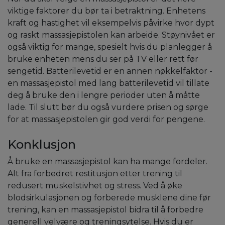
viktige faktorer du bør ta i betraktning. Enhetens
kraft og hastighet vil eksempelvis påvirke hvor dypt
og raskt massasjepistolen kan arbeide. Støynivået er
også viktig for mange, spesielt hvis du planlegger å
bruke enheten mens du ser på TV eller rett før
sengetid. Batterilevetid er en annen nøkkelfaktor -
en massasjepistol med lang batterilevetid vil tillate
deg å bruke den i lengre perioder uten å måtte
lade. Til slutt bør du også vurdere prisen og sørge
for at massasjepistolen gir god verdi for pengene.
Konklusjon
Å bruke en massasjepistol kan ha mange fordeler.
Alt fra forbedret restitusjon etter trening til
redusert muskelstivhet og stress. Ved å øke
blodsirkulasjonen og forberede musklene dine før
trening, kan en massasjepistol bidra til å forbedre
generell velvære og treningsytelse. Hvis du er